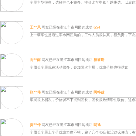
车展车型很多，选择性也不较多。性价比车型都可以挑选。以后这
王**风
网友已经在浙江车市网团购成功
GS4
上一辆车也是通过车市网团购的，工作人员很认真，很负责，下次
向**雨
网友已经在浙江车市网团购成功
福睿斯
车团长车展现在活动很多，参加两次车展，优惠价格也很满意
张**伟
网友已经在浙江车市网团购成功
阿特兹
车展很上档次，价格谈不下找到团长，团长很热情帮忙砍价。这点
贾**仲
网友已经在浙江车市网团购成功
朗逸
车团长车展上车价优惠力度不错，跑了几个4S店都没这么便宜，